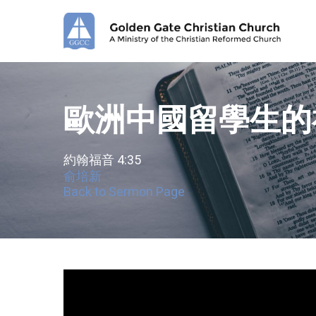
Skip
to
main
content
歐洲中國留學生的
約翰福音 4:35
俞培新
Back to Sermon Page