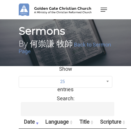
Skip
Menu
to
main
content
Sermons
By 何崇謙 牧師
Back to Sermon
Page
Show
25
entries
Search:
Date
Language
Title
Scripture