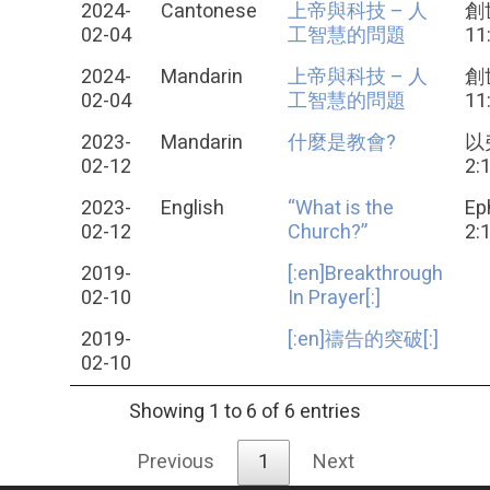
2024-
Cantonese
上帝與科技 – 人
創
02-04
工智慧的問題
11
2024-
Mandarin
上帝與科技 – 人
創
02-04
工智慧的問題
11
2023-
Mandarin
什麼是教會?
以
02-12
2:
2023-
English
“What is the
Ep
02-12
Church?”
2:
2019-
[:en]Breakthrough
02-10
In Prayer[:]
2019-
[:en]禱告的突破[:]
02-10
Showing 1 to 6 of 6 entries
Previous
1
Next