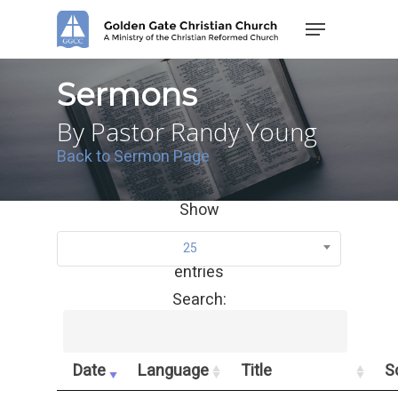
Skip
Menu
to
main
content
Sermons
By Pastor Randy Young
Back to Sermon Page
Show
25
entries
Search:
Date
Language
Title
S