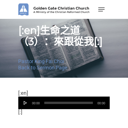
Skip
Menu
to
main
content
[:en]生命之道
（3）：來跟從我[:]
Pastor King Fai Choi
Back to Sermon Page
音
[:en]
频
00:00
00:00
播
放
[:]
器