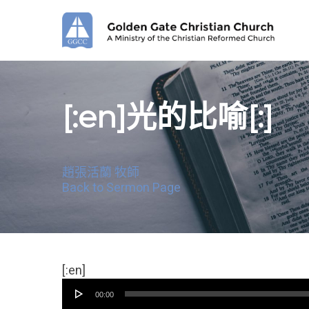
Skip
to
main
content
[:en]光的比喻[:]
趙張活蘭 牧師
Back to Sermon Page
音
[:en]
频
00:00
播