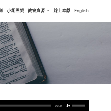
道
小組團契
教會資源
線上奉獻
English
使
00:00
用