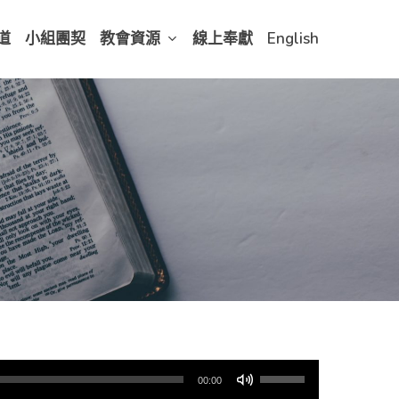
道
小組團契
教會資源
線上奉獻
English
使
00:00
用