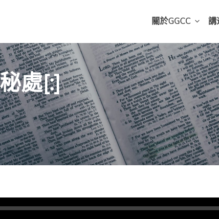
關於GGCC
講
秘處[:]