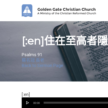
Skip
to
main
content
[:en]住在至高者隱
Psalms 91
蘇名冠 長老
Back to Sermon Page
音
[:en]
频
00:00
播