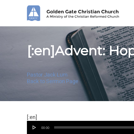
Skip
to
main
content
[:en]Advent: Hop
Pastor Jack Lum
Back to Sermon Page
音
[:en]
频
00:00
播