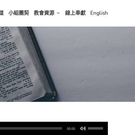
道
小組團契
教會資源
線上奉獻
English
使
00:00
用