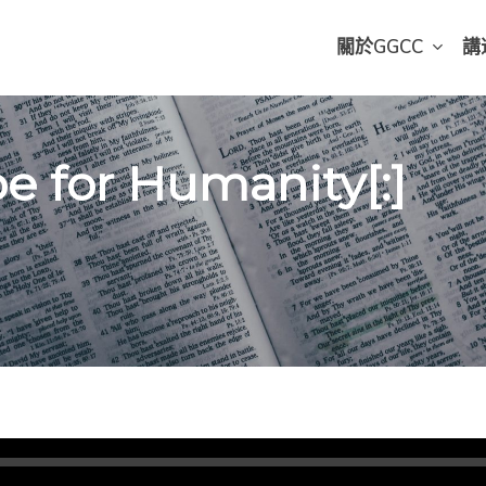
關於GGCC
講
e for Humanity[:]