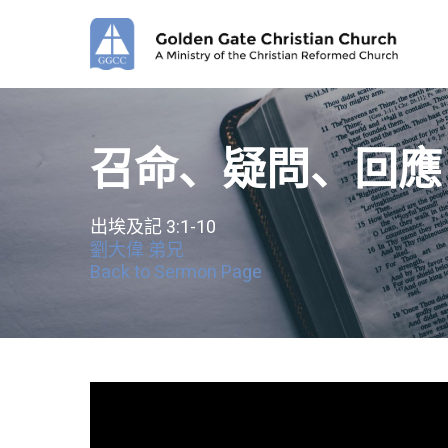
Skip
to
main
content
召命、疑問、回應
出埃及記 3:1-10
劉大偉 弟兄
Back to Sermon Page