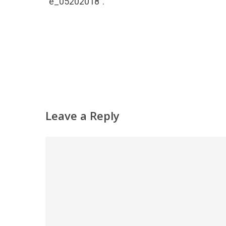
播
“e_05202018”.
放
器
Leave a Reply