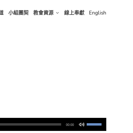
道
小組團契
教會資源
線上奉獻
English
使
00:00
用