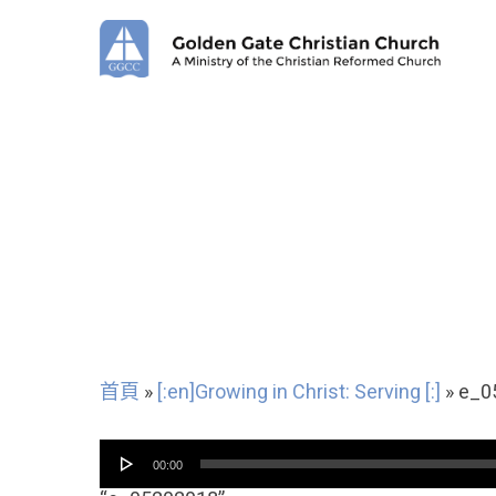
Skip
to
main
content
首頁
»
[:en]Growing in Christ: Serving [:]
»
e_0
音
00:00
频