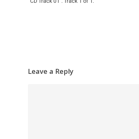
播
“CD Track 01”. Track 1 of 1.
放
器
Leave a Reply