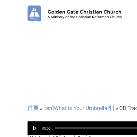
Skip
to
main
content
首頁
»
[:en]What is Your Umbrella?[:]
»
CD Tra
音
00:00
频