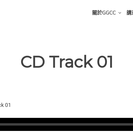
關於GGCC
講
CD Track 01
ck 01