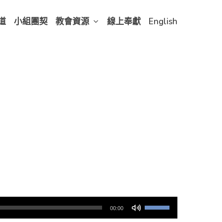
道
小組團契
教會資源
線上奉獻
English
使
00:00
用