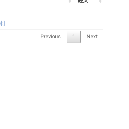
經文
:]
Previous
1
Next