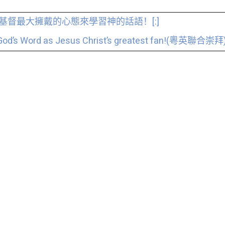
身為基督最大擁戴的心態來學習神的話語！[:]
 God’s Word as Jesus Christ’s greatest fan!(粵英聯合崇拜)[