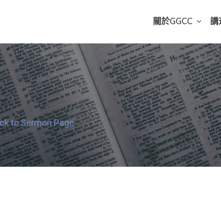
關於GGCC
講
ck to Sermon Page