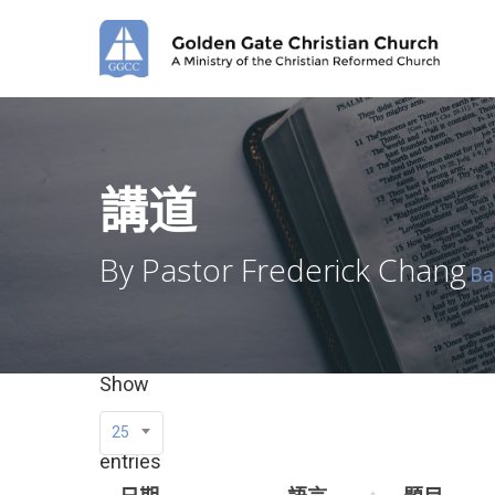
Skip
to
main
content
講道
By Pastor Frederick Chang
Ba
Show
25
entries