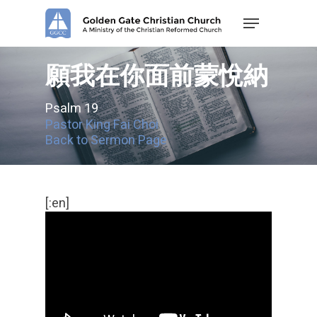
Skip
Menu
to
main
content
願我在你面前蒙悅納
Psalm 19
Pastor King Fai Choi
Back to Sermon Page
[:en]