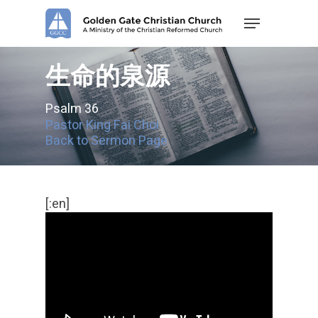
Skip
Menu
to
main
content
生命的泉源
Psalm 36
Pastor King Fai Choi
Back to Sermon Page
[:en]