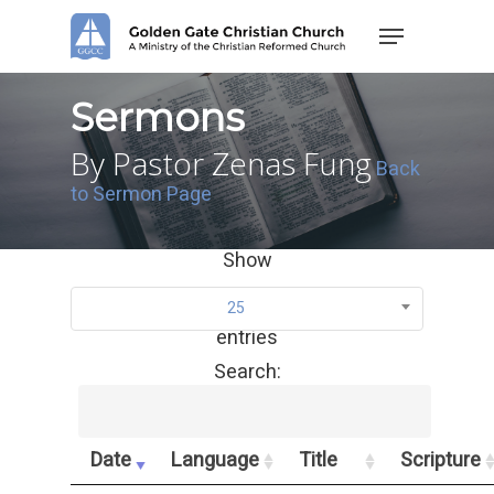
Skip
Menu
to
main
content
Sermons
By Pastor Zenas Fung
Back
to Sermon Page
Show
25
entries
Search:
Date
Language
Title
Scripture