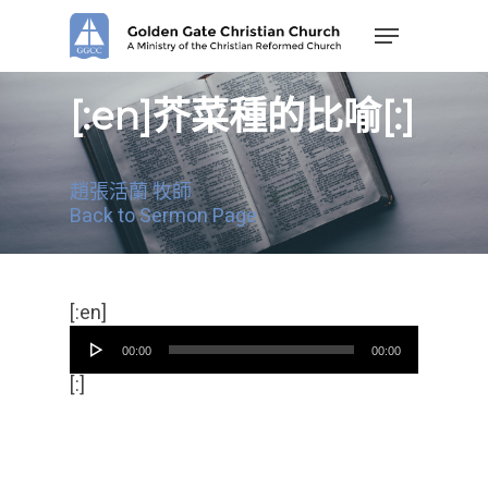
Skip
Menu
to
main
content
[:en]芥菜種的比喻[:]
趙張活蘭 牧師
Back to Sermon Page
音
[:en]
频
00:00
00:00
播
放
[:]
器