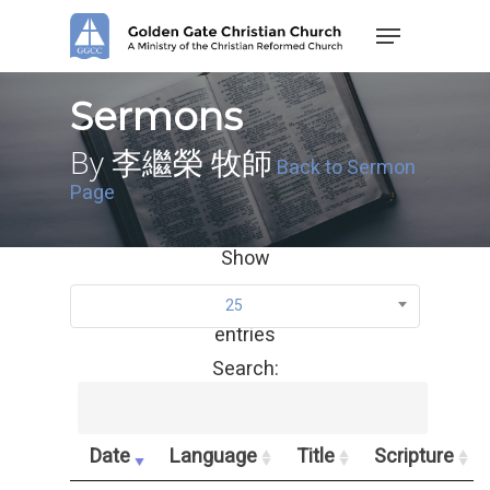
Skip
Menu
to
main
content
Sermons
By 李繼榮 牧師
Back to Sermon
Page
Show
25
entries
Search:
Date
Language
Title
Scripture